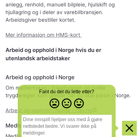
anlegg, renhold, manuell bilpleie, hjulskift og
hjullagring og i deler av varebilbransjen.
Arbeidsgiver bestiller kortet.
Mer informasjon om HMS-kort
Arbeid og opphold i Norge hvis du er
utenlandsk arbeidstaker
Arbeid og opphold i Norge
Om medlemskap i folketrygden og hvilke
Fant du det du lette etter?
trygderegler som gjelder når du skal jobbe i Norge.
Misfornøyd
Nøytral
Fornøyd
- trist
-
-
open_in_new
Arbeid og opphold i Norge - nav.no
smilefjes
nøytralt
glad
D
smilefjes
smilefjes
i
Medlemskap i folketrygden
n
Clo
e
Medlemskap i folketrygden er nøkkelen til