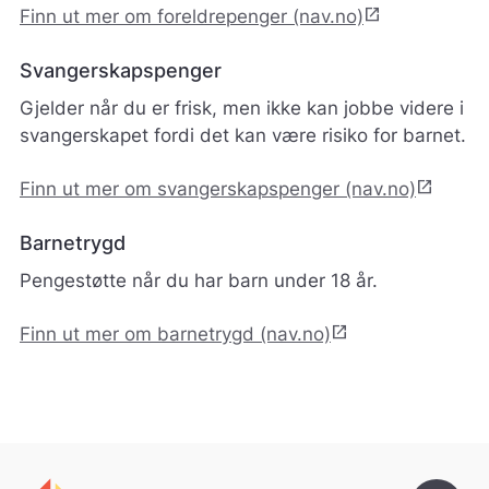
open_in_new
Finn ut mer om foreldrepenger (nav.no)
Svangerskapspenger
Gjelder når du er frisk, men ikke kan jobbe videre i
svangerskapet fordi det kan være risiko for barnet.
open_in_new
Finn ut mer om svangerskapspenger (nav.no)
Barnetrygd
Pengestøtte når du har barn under 18 år.
open_in_new
Finn ut mer om barnetrygd (nav.no)