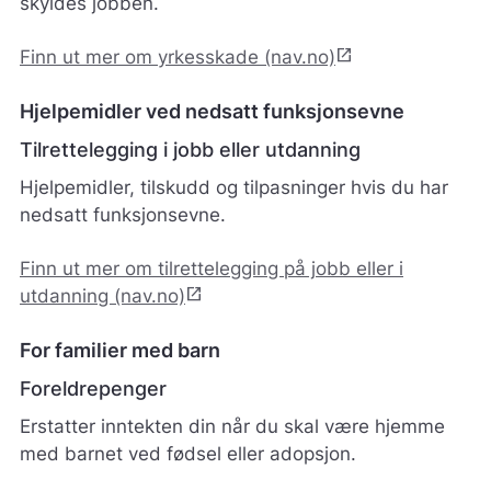
skyldes jobben.
s
v
open_in_new
Finn ut mer om yrkesskade (nav.no)
a
r
e
Hjelpemidler ved nedsatt funksjonsevne
r
Tilrettelegging i jobb eller utdanning
i
k
Hjelpemidler, tilskudd og tilpasninger hvis du har
k
nedsatt funksjonsevne.
e
p
å
Finn ut mer om tilrettelegging på jobb eller i
m
open_in_new
utdanning (nav.no)
e
l
For familier med barn
d
i
Foreldrepenger
n
g
Erstatter inntekten din når du skal være hjemme
e
med barnet ved fødsel eller adopsjon.
r
.