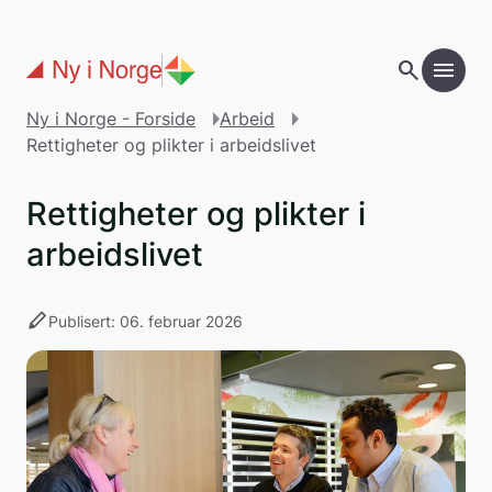
Gå til hovedinnholdet
search
menu
add
Innholdsfortegnelse
Ny i Norge - Forside
Arbeid
Rettigheter og plikter i arbeidslivet
Rettigheter og plikter i
arbeidslivet
stylus
Publisert: 06. februar 2026