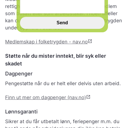
i
rettigheter fra Nav. I Norge kan du være medlem
n
som bosatt eller som arbeidstaker. I noen tilfeller
n
kan du også beholde medlemskapet i folketrygden
s
Send
p
under opphold i utlandet.
i
l
open_in_new
Medlemskap i folketrygden - nav.no
l
h
Støtte når du mister inntekt, blir syk eller
j
e
skadet
l
p
Dagpenger
e
Pengestøtte når du er helt eller delvis uten arbeid.
r
o
s
open_in_new
Finn ut mer om dagpenger (nav.no)
s
m
Lønnsgaranti
e
d
Sikrer at du får utbetalt lønn, feriepenger m.m. du
å