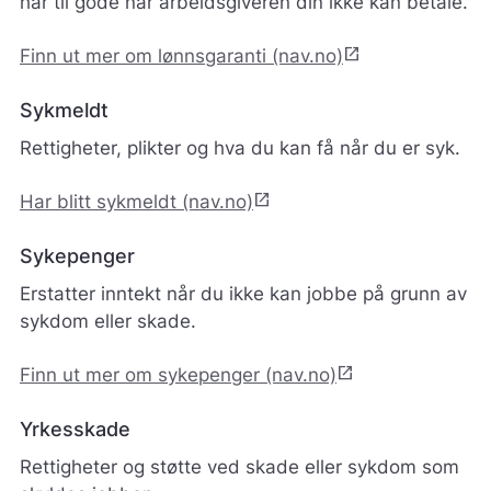
har til gode når arbeidsgiveren din ikke kan betale.
g
j
ø
open_in_new
Finn ut mer om lønnsgaranti (nav.no)
r
e
Sykmeldt
n
e
Rettigheter, plikter og hva du kan få når du er syk.
t
t
open_in_new
Har blitt sykmeldt (nav.no)
s
t
e
Sykepenger
d
e
Erstatter inntekt når du ikke kan jobbe på grunn av
t
sykdom eller skade.
b
e
open_in_new
Finn ut mer om sykepenger (nav.no)
d
r
e
Yrkesskade
.
Rettigheter og støtte ved skade eller sykdom som
V
i