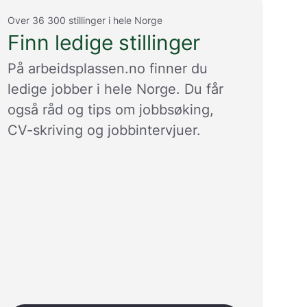
j
ø
Over 36 300 stillinger i hele Norge
r
Finn ledige stillinger
e
n
På arbeidsplassen.no finner du
e
ledige jobber i hele Norge. Du får
t
t
også råd og tips om jobbsøking,
s
CV-skriving og jobbintervjuer.
t
e
d
e
t
b
e
d
r
e
.
V
i
s