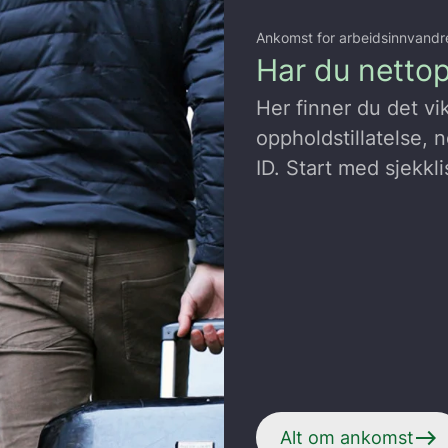
Ankomst for arbeidsinnvandr
Har du netto
Her finner du det vi
oppholdstillatelse, 
ID. Start med sjekkli
east
Alt om ankomst