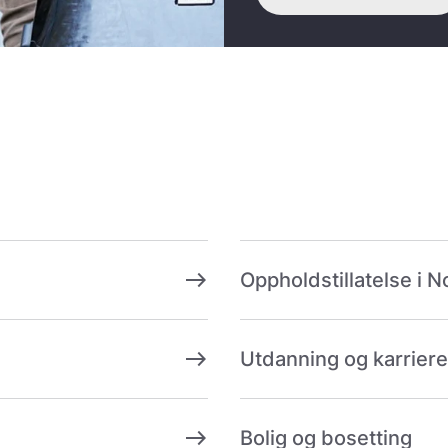
east
Oppholdstillatelse i 
east
Utdanning og karriere
east
Bolig og bosetting