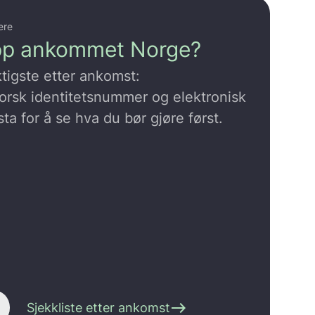
ere
pp ankommet Norge?
ktigste etter ankomst:
norsk identitetsnummer og elektronisk
sta for å se hva du bør gjøre først.
east
Sjekkliste etter ankomst