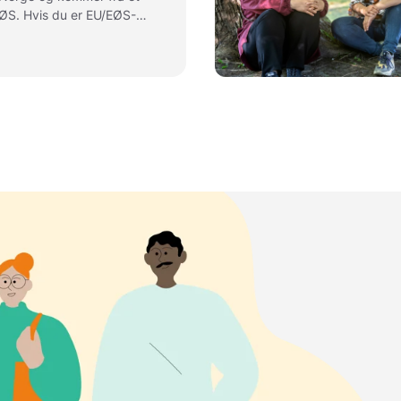
EØS. Hvis du er EU/EØS-
istrere deg ved lengre
Hva som gjelder for deg,
asjonen din og
 ditt. Her finner du
gjelder mange som søker
i Norge.