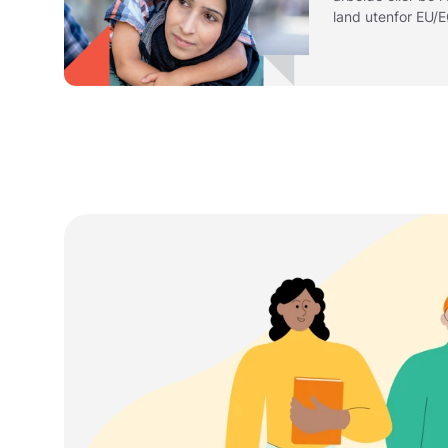
land utenfor EU/
borger, må du reg
opphold i Norge. 
avhenger av situ
statsborgerskapet
informasjon som 
eller har opphold 