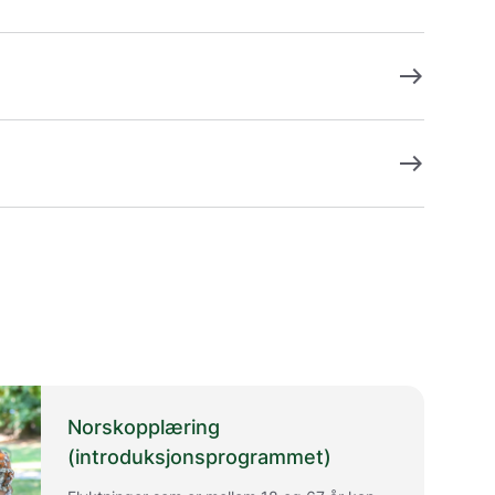
east
east
Norskopplæring
(introduksjonsprogrammet)