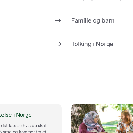
east
Familie og barn
east
Tolking i Norge
telse i Norge
dstillatelse hvis du skal
i Norge og kommer fra et