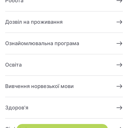
east
Робота
east
Дозвіл на проживання
east
Ознайомлювальна програма
east
Освіта
east
Вивчення норвезької мови
east
Здоров'я