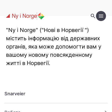
Перейти до основного вмісту
search
menu
"Ny i Norge" ("Нові в Норвегії ")
містить інформацію від державних
органів, яка може допомогти вам у
вашому новому повсякденному
житті в Норвегії.
Snarveier