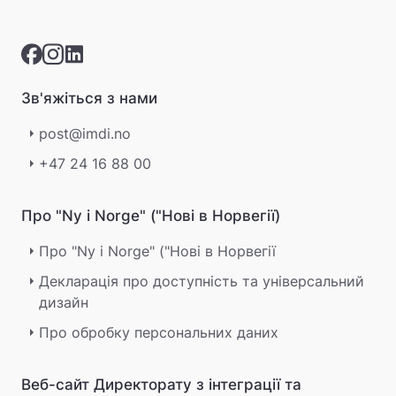
r
o
s
s
m
e
Зв'яжіться з нами
d
å
post@imdi.no
g
j
+47 24 16 88 00
ø
r
Про "Ny i Norge" ("Нові в Норвегії)
e
n
e
Про "Ny i Norge" ("Нові в Норвегії
t
Декларація про доступність та універсальний
t
дизайн
s
t
Про обробку персональних даних
e
d
e
Веб-сайт Директорату з інтеграції та
t