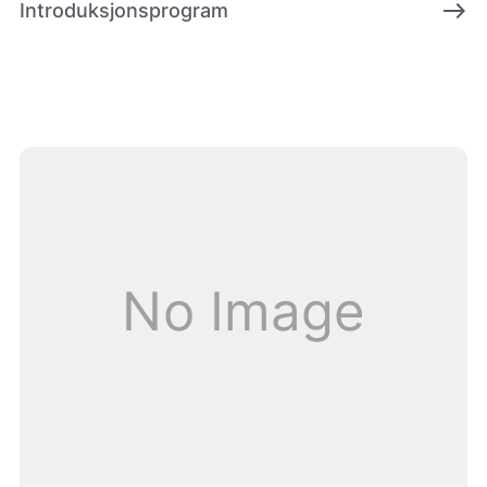
east
Introduksjonsprogram
No Image