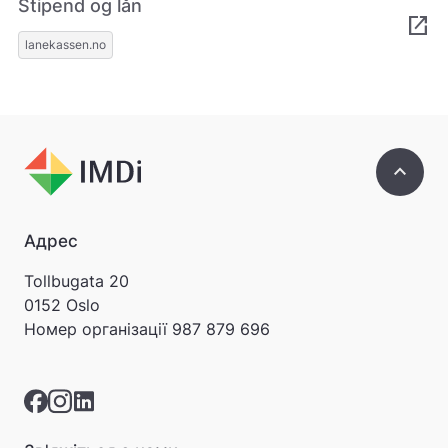
Stipend og lån
open_in_new
lanekassen.no
keyboard_arrow_up
Адрес
Tollbugata 20
0152 Oslo
Номер організації
987 879 696