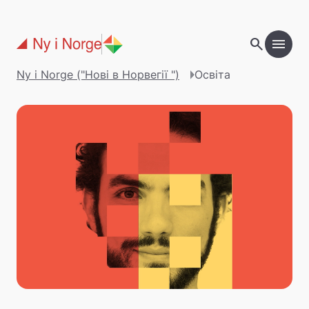
Перейти до основного вмісту
search
menu
Ny i Norge ("Нові в Норвегії ")
Освіта