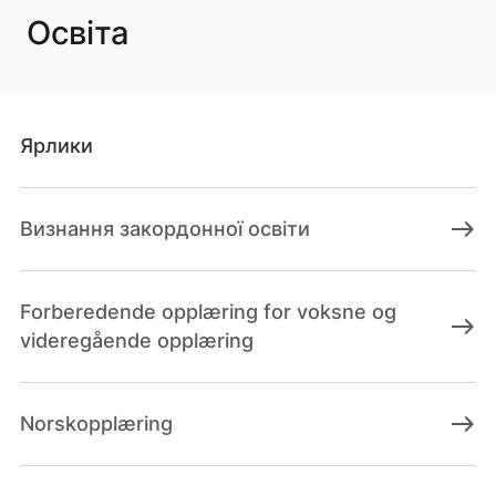
Освіта
Ярлики
east
Визнання закордонної освіти
Forberedende opplæring for voksne og
east
videregående opplæring
east
Norskopplæring