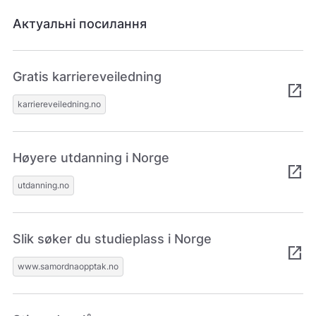
i
Актуальні посилання
k
k
e
p
Gratis karriereveiledning
å
open_in_new
m
karriereveiledning.no
e
l
d
i
Høyere utdanning i Norge
n
open_in_new
g
utdanning.no
e
r
.
Slik søker du studieplass i Norge
open_in_new
www.samordnaopptak.no