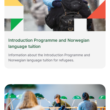
l
l
h
j
e
l
p
e
Introduction Programme and Norwegian
r
language tuition
o
s
Information about the Introduction Programme and
s
Norwegian language tuition for refugees.
m
e
d
å
g
j
ø
r
e
n