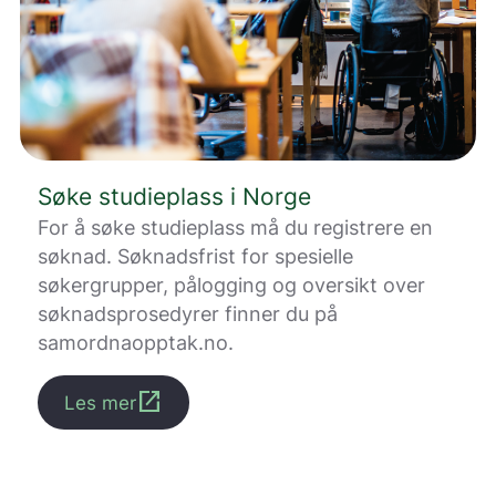
e
t
t
s
t
e
d
e
t
Søke studieplass i Norge
b
For å søke studieplass må du registrere en
e
d
søknad. Søknadsfrist for spesielle
r
søkergrupper, pålogging og oversikt over
e
søknadsprosedyrer finner du på
.
V
samordnaopptak.no.
i
s
open_in_new
Les mer
v
a
r
e
r