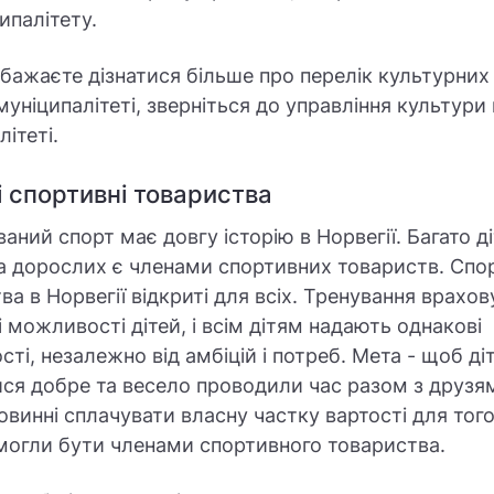
ципалітету.
бажаєте дізнатися більше про перелік культурних 
уніципалітеті, зверніться до управління культури 
ітеті.
і спортивні товариства
ваний спорт має довгу історію в Норвегії. Багато ді
а дорослих є членами спортивних товариств. Спо
ва в Норвегії відкриті для всіх. Тренування врахо
і можливості дітей, і всім дітям надають однакові
ті, незалежно від амбіцій і потреб. Мета - щоб ді
ся добре та весело проводили час разом з друзя
овинні сплачувати власну частку вартості для тог
и могли бути членами спортивного товариства.