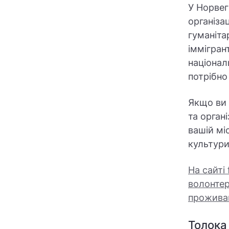
У Норвегі
організа
гуманіта
іммігран
націонал
потрібно
Якщо ви 
та органі
вашій мі
культури
На сайті 
волонтер
прожива
Толока