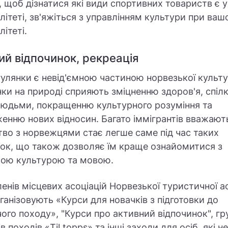
, щоб дізнатися які види спортивних товариств є 
літеті, зв'яжіться з управлінням культури при ва
літеті.
ий відпочинок, рекреація
гулянки є невід'ємною частиною норвезької культу
ки на природі сприяють зміцненню здоров'я, спіл
юдьми, покращенню культурного розуміння та
енню нових відносин. Багато іммігрантів вважают
во з норвежцями стає легше саме під час таких
ок, що також дозволяє їм краще ознайомитися з
кою культурою та мовою.
ленів місцевих асоціацій Норвезької туристичної ас
ганізовують «Курси для новачків з підготовки до
ого походу», "Курси про активний відпочинок", гр
 походів «Til topps» та інші заходи для осіб, які н