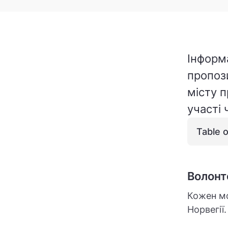
Інформа
пропози
місту 
участі
Table 
Волонте
Кожен мо
Норвегії.