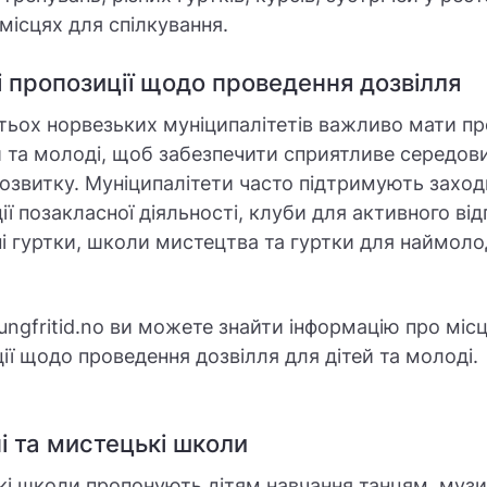
 місцях для спілкування.
і пропозиції щодо проведення дозвілля
тьох норвезьких муніципалітетів важливо мати пр
й та молоді, щоб забезпечити сприятливе середов
розвитку. Муніципалітети часто підтримують заходи
ції позакласної діяльності, клуби для активного ві
і гуртки, школи мистецтва та гуртки для наймол
 ungfritid.no ви можете знайти інформацію про місц
ії щодо проведення дозвілля для дітей та молоді.
і та мистецькі школи
і школи пропонують дітям навчання танцям, музи