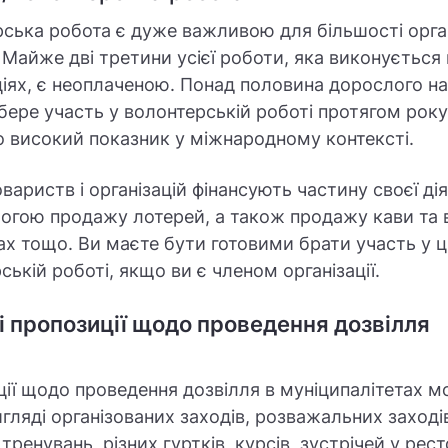
ська робота є дуже важливою для більшості орган
. Майже дві третини усієї роботи, яка виконується 
ціях, є неоплаченою. Понад половина дорослого н
 бере участь у волонтерській роботі протягом року
 високий показник у міжнародному контексті.
овариств і організацій фінансують частину своєї ді
огою продажу лотерей, а також продажу кави та 
ах тощо. Ви маєте бути готовими брати участь у ц
ській роботі, якщо ви є членом організації.
і пропозиції щодо проведення дозвілля
ії щодо проведення дозвілля в муніципалітетах 
игляді організованих заходів, розважальних заході
 тренувань, різних гуртків, курсів, зустрічей у рес