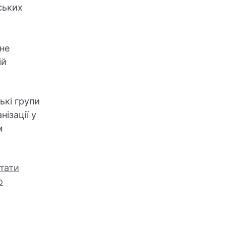
тських
ьне
ій
ькі групи
нізації у
м
стати
о