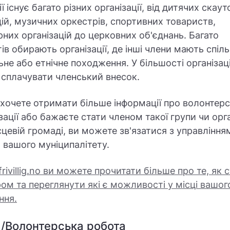
ї існує багато різних організації, від дитячих скау
цій, музичних оркестрів, спортивних товариств,
рних організацій до церковних об'єднань. Багато
тів обирають організації, де інші члени мають спіл
ьне або етнічне походження. У більшості організац
 сплачувати членський внесок.
хочете отримати більше інформації про волонтерс
зації або бажаєте стати членом такої групи чи орга
сцевій громаді, ви можете зв'язатися з управління
 вашого муніципалітету.
frivillig.no ви можете прочитати більше про те, як 
ом та переглянути які є можливості у місці вашог
ння.
 /Волонтерська робота