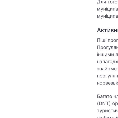
Для того
муніципа
муніципа
Активн
Піші про
Прогулян
іншими л
налагодж
знайомст
прогулян
норвезь
Багато ч
(DNT) ор
туристич
любителів