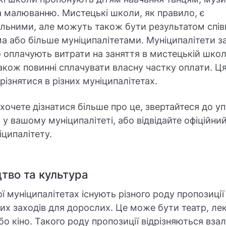
а малюванню. Мистецькі школи, як правило, є
льними, але можуть також бути результатом спів
а або більше муніципалітетами. Муніципалітети з
 оплачують витрати на заняття в мистецькій школі
акож повинні сплачувати власну частку оплати. Ц
різнятися в різних муніципалітетах.
хочете дізнатися більше про це, звертайтеся до у
 у вашому муніципалітеті, або відвідайте офіційни
іципалітету.
тво та культура
ої муніципалітетах існують різного роду пропозиці
их заходів для дорослих. Це може бути театр, лекц
бо кіно. Такого роду пропозиції відрізняються вза