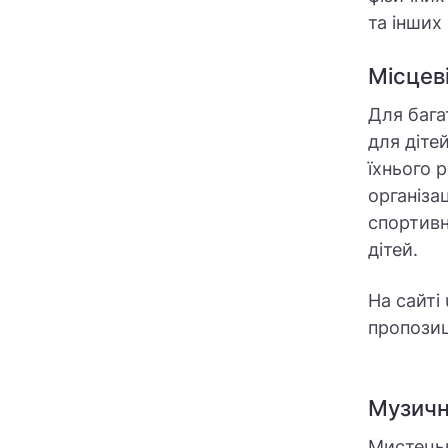
та інших
Місцев
Для бага
для діте
їхнього 
організа
спортивн
дітей.
На сайті
пропозиц
Музичн
Мистецьк