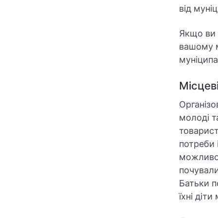
від муні
Якщо ви 
вашому м
муніципал
Місцев
Організо
молоді т
товарист
потреби 
можливос
почували
Батьки п
їхні діт