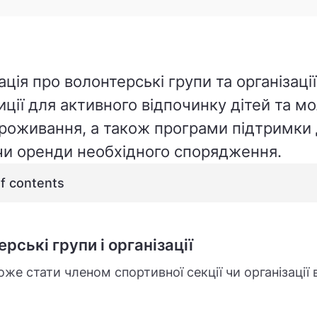
ція про волонтерські групи та організації
ції для активного відпочинку дітей та мо
проживання, а також програми підтримки
 чи оренди необхідного спорядження.
of contents
рські групи і організації
же стати членом спортивної секції чи організації 