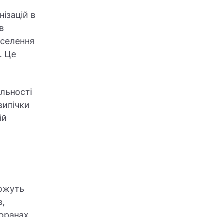
ізацій в
в
аселення
. Це
яльності
випічки
ій
можуть
в,
торанах