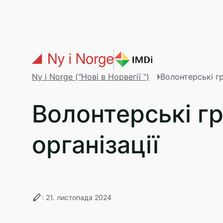
Перейти до основного вмісту
Ny i Norge ("Нові в Норвегії ")
Волонтерські гр
Волонтерські гр
організації
stylus
: 21. листопада 2024