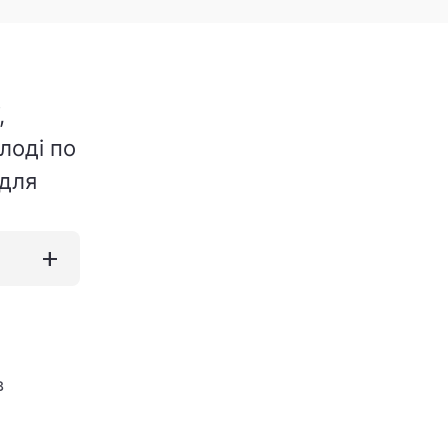
,
лоді по
 для
add
в