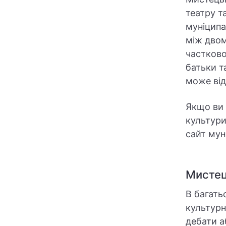
театру т
муніципа
між двом
частково
батьки т
може від
Якщо ви 
культури
сайт мун
Мистец
В багать
культурн
дебати а