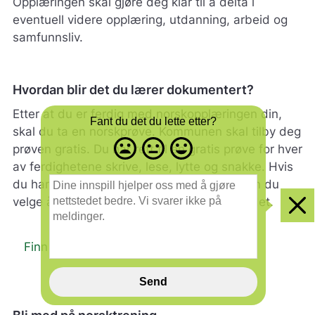
Opplæringen skal gjøre deg klar til å delta i
eventuell videre opplæring, utdanning, arbeid og
samfunnsliv.
Hvordan blir det du lærer dokumentert?
Etter at du er ferdig med norskopplæringen din,
Fant du det du lette etter?
skal du ta en norskprøve. Kommunen skal tilby deg
Misfornøyd
Nøytral
Fornøyd
prøven gratis. Du har rett til en gratis prøve for hver
- trist
-
-
av ferdighetene skrive, lese, lytte og snakke. Hvis
smilefjes
nøytralt
glad
D
du har kollektiv beskyttelse fra Ukraina, kan du
smilefjes
smilefjes
i
velge å ta norskprøven dersom du ønsker det.
n
Clo
e
i
east
Finn ut mer om norskprøven (Hk-dir)
n
n
s
Send
p
i
Bli med på norsktrening