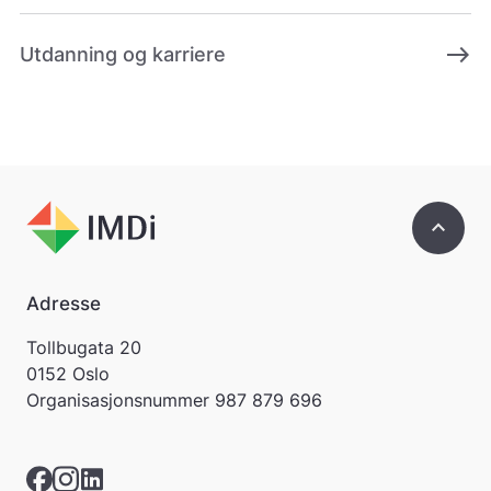
east
Utdanning og karriere
keyboard_arrow_up
Adresse
Tollbugata 20
0152 Oslo
Organisasjonsnummer
987 879 696