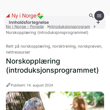
Gå til hovedinnholdet
search
menu
add
Innholdsfortegnelse
Ny i Norge - Forside
Introduksjonsprogram
Norskopplæring (introduksjonsprogrammet)
Rett på norskopplæring, norsktrening, norskprøven,
nettressurser
Norskopplæring
(introduksjonsprogrammet)
stylus
Publisert: 14. august 2024