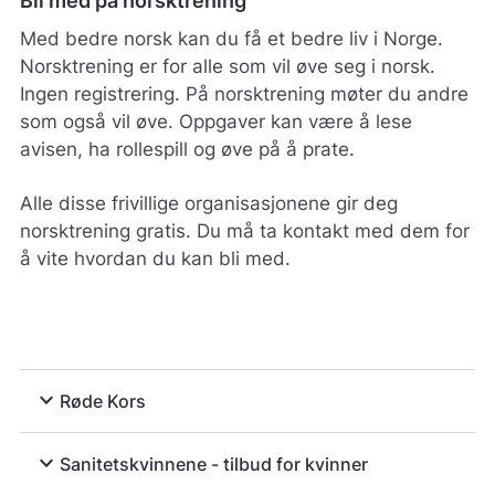
l
l
Med bedre norsk kan du få et bedre liv i Norge.
h
Norsktrening er for alle som vil øve seg i norsk.
j
Ingen registrering. På norsktrening møter du andre
e
l
som også vil øve. Oppgaver kan være å lese
p
avisen, ha rollespill og øve på å prate.
e
r
Alle disse frivillige organisasjonene gir deg
o
s
norsktrening gratis. Du må ta kontakt med dem for
s
å vite hvordan du kan bli med.
m
e
d
å
g
j
expand_more
Røde Kors
ø
r
e
expand_more
Sanitetskvinnene - tilbud for kvinner
n
e