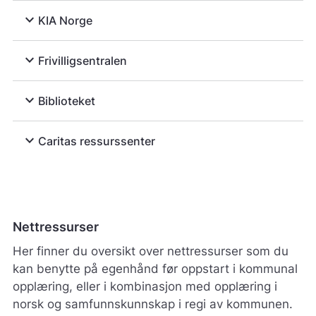
t
expand_more
KIA Norge
t
s
t
expand_more
Frivilligsentralen
e
d
e
expand_more
Biblioteket
t
b
expand_more
e
Caritas ressurssenter
d
r
e
.
V
i
Nettressurser
s
Her finner du oversikt over nettressurser som du
v
a
kan benytte på egenhånd før oppstart i kommunal
r
opplæring, eller i kombinasjon med opplæring i
e
norsk og samfunnskunnskap i regi av
kommunen
.
r