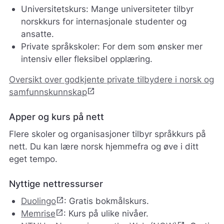
Universitetskurs: Mange universiteter tilbyr
ø
r
norskkurs for internasjonale studenter og
e
ansatte.
n
Private språkskoler: For dem som ønsker mer
e
intensiv eller fleksibel opplæring.
t
t
Oversikt over godkjente private tilbydere i norsk og
s
t
open_in_new
samfunnskunnskap
e
d
Apper og kurs på nett
e
t
Flere skoler og organisasjoner tilbyr språkkurs på
b
nett. Du kan lære norsk hjemmefra og øve i ditt
e
eget tempo.
d
r
e
Nyttige nettressurser
.
open_in_new
V
Duolingo
: Gratis bokmålskurs.
i
open_in_new
Memrise
: Kurs på ulike nivåer.
s