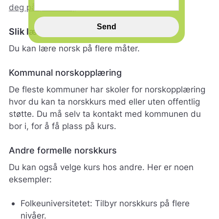
n
deg på (hkdir.no)
n
s
Send
Slik lærer du norsk
p
i
Du kan lære norsk på flere måter.
l
l
Kommunal norskopplæring
h
j
De fleste kommuner har skoler for norskopplæring
e
hvor du kan ta norskkurs med eller uten offentlig
l
p
støtte. Du må selv ta kontakt med kommunen du
e
bor i, for å få plass på kurs.
r
o
Andre formelle norskkurs
s
s
Du kan også velge kurs hos andre. Her er noen
m
eksempler:
e
d
å
Folkeuniversitetet: Tilbyr norskkurs på flere
g
nivåer.
j