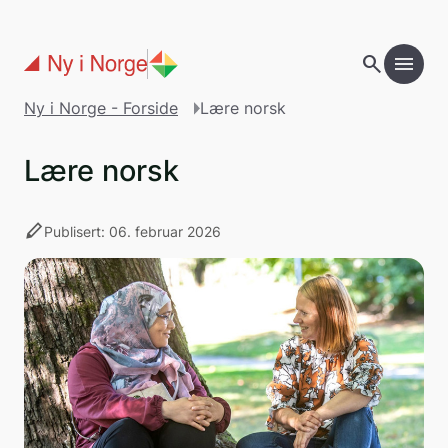
Gå til hovedinnholdet
search
menu
add
Innholdsfortegnelse
Ny i Norge - Forside
Lære norsk
Lære norsk
stylus
Publisert: 06. februar 2026