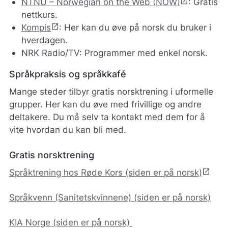
open_in_new
NTNU – Norwegian on the Web (NOW)
: Gratis
v
nettkurs.
a
open_in_new
r
Kompis
: Her kan du øve på norsk du bruker i
e
hverdagen.
r
NRK Radio/TV: Programmer med enkel norsk.
i
k
Språkpraksis og språkkafé
k
e
Mange steder tilbyr gratis norsktrening i uformelle
p
grupper. Her kan du øve med frivillige og andre
å
deltakere. Du må selv ta kontakt med dem for å
m
e
vite hvordan du kan bli med.
l
d
Gratis norsktrening
i
n
open_in_new
Språktrening hos Røde Kors (siden er på norsk)
g
e
Språkvenn (Sanitetskvinnene) (siden er på norsk)
r
.
KIA Norge (siden er på norsk)