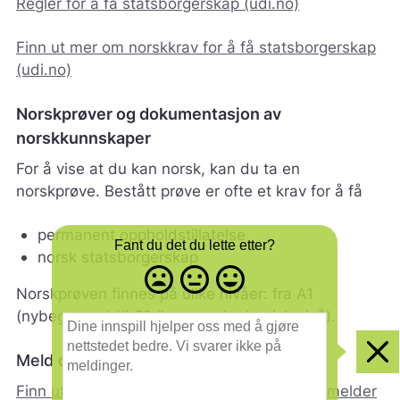
Regler for å få statsborgerskap (udi.no)
Finn ut mer om norskkrav for å få statsborgerskap
(udi.no)
Norskprøver og dokumentasjon av
norskkunnskaper
For å vise at du kan norsk, kan du ta en
norskprøve. Bestått prøve er ofte et krav for å få
permanent oppholdstillatelse
Fant du det du lette etter?
norsk statsborgerskap
Misfornøyd
Nøytral
Fornøyd
Norskprøven finnes på ulike nivåer: fra A1
- trist
-
-
smilefjes
nøytralt
glad
(nybegynner) til C1 (høyere akademisk nivå).
D
smilefjes
smilefjes
i
n
Meld deg på - norskprøver
Clo
e
i
Finn ut mer om norskprøver og hvordan du melder