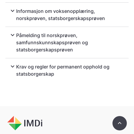
expand_more
Informasjon om voksenopplæring,
norskprøven, statsborgerskapsprøven
expand_more
Påmelding til norskprøven,
samfunnskunnskapsprøven og
statsborgerskapsprøven
expand_more
Krav og regler for permanent opphold og
statsborgerskap
keyboard_arrow_up