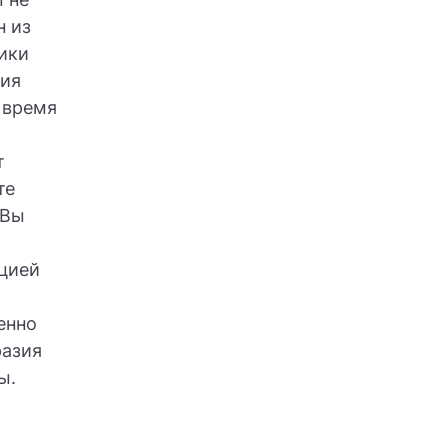
н из
ники
ния
 время
т
те
 Вы
ацией
енно
разия
ы.