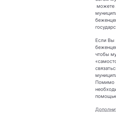
можете 
муниципа
беженцев
государ
Если Вы 
беженцев
чтобы му
«самосто
связать
муниципа
Помимо 
необходи
помощью 
Дополни