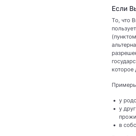
Если В
То, что 
пользуе
(пункто
альтерн
разреше
государс
которое 
Примеры
у род
у дру
прожи
в соб