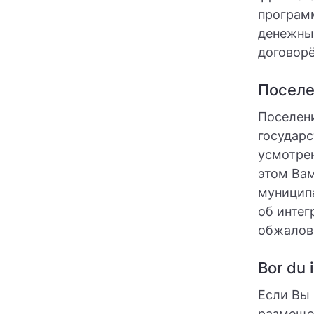
программ
денежны
договорё
Поселе
Поселен
государс
усмотрен
этом Ва
муниципа
об интег
обжалов
Bor du 
Если Вы 
размещен