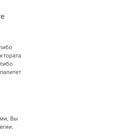
те
либо
ктората
 либо
ипалитет
ами, Вы
егии.