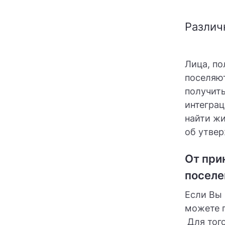
Различ
Лица, по
поселяю
получить
интеграц
найти жи
об утве
От при
поселе
Если Вы 
можете п
Для того