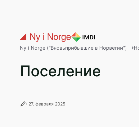
Перейти к основному содержанию
Table 
Ny i Norge ("Вновьприбывшие в Норвегии")
Ho
Поселение
stylus
: 27. февраля 2025