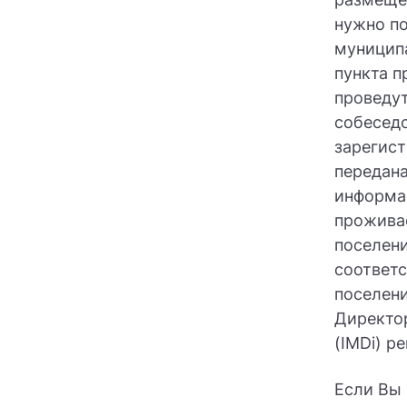
нужно по
муниципа
пункта п
проведут
собеседо
зарегис
передана
информа
прожива
поселени
соответ
поселени
Директор
(IMDi) р
Если Вы