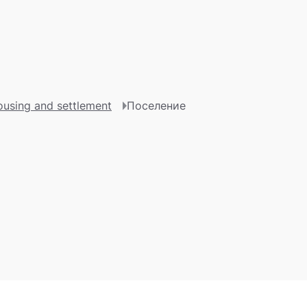
of contents
using and settlement
Поселение