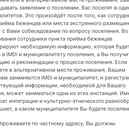
давать заявление о поселении. Вас поселят в оди
литетов. Это произойдёт после того, как сотруд
риёма беженцев или места экстренного размеще
 с Вами собеседование по вопросу поселения. Во
вания сотрудники пункта приёма беженцев
трируют необходимую информацию, которая буде
 в IMDi и муниципалитету поселения, а Вы получи
цию и рекомендации о процессе поселения. Если
ете в альтернативном месте проживания, Вашим
ем занимяются IMDi и муниципалитет, и регистр
ствующей информации, необходимой для Вашего
я, может заниматься одна из этих инстанций. Им
ат интеграции и культурно-этнического разнооб
ешает, в каком муниципалитете Вы будете поселен
 проживаете по частному адресу, Вы должны