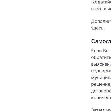
ходатайс
помощь
Дополни
здесь.
Самост
Если Вы
обратить
выяснени
подписыв
муницип
решение,
договорё
количест
Затем му