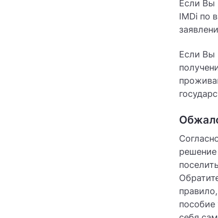
Если Вы 
IMDi по 
заявлени
Если Вы 
получен
проживан
государ
Обжало
Согласно
решение 
поселить
Обратите
правило,
пособие 
себя са