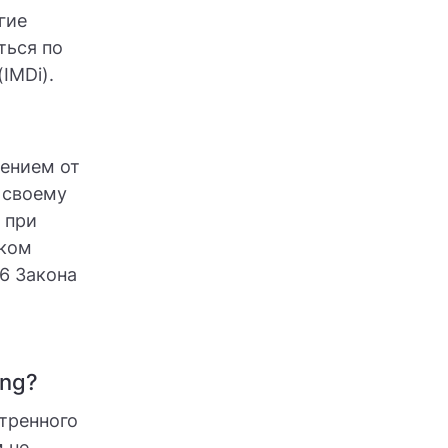
гие
ться по
IMDi).
ением от
 своему
 при
ском
6 Закона
ring?
тренного
 не