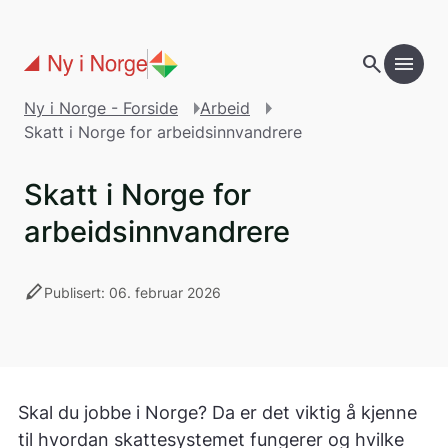
Gå til hovedinnholdet
search
menu
Ny i Norge - Forside
Arbeid
Skatt i Norge for arbeidsinnvandrere
Skatt i Norge for
arbeidsinnvandrere
stylus
Publisert: 06. februar 2026
Skal du jobbe i Norge? Da er det viktig å kjenne
til hvordan skattesystemet fungerer og hvilke