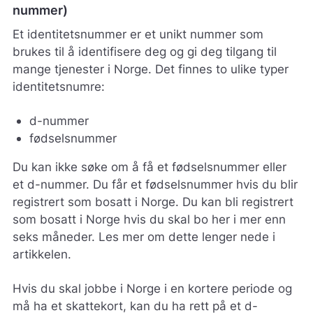
nummer)
s
s
Et identitetsnummer er et unikt nummer som
m
brukes til å identifisere deg og gi deg tilgang til
e
d
mange tjenester i Norge. Det finnes to ulike typer
å
identitetsnumre:
g
j
d-nummer
ø
r
fødselsnummer
e
n
Du kan ikke søke om å få et fødselsnummer eller
e
et d-nummer. Du får et fødselsnummer hvis du blir
t
registrert som bosatt i Norge. Du kan bli registrert
t
som bosatt i Norge hvis du skal bo her i mer enn
s
t
seks måneder. Les mer om dette lenger nede i
e
artikkelen.
d
e
Hvis du skal jobbe i Norge i en kortere periode og
t
b
må ha et skattekort, kan du ha rett på et d-