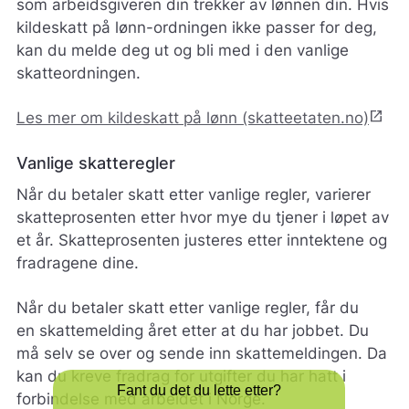
som arbeidsgiveren din trekker av lønnen din. Hvis
kildeskatt på lønn-ordningen ikke passer for deg,
kan du melde deg ut og bli med i den vanlige
skatteordningen.
open_in_new
Les mer om kildeskatt på lønn (skatteetaten.no)
Vanlige skatteregler
Når du betaler skatt etter vanlige regler, varierer
skatteprosenten etter hvor mye du tjener i løpet av
et år. Skatteprosenten justeres etter inntektene og
fradragene dine.
Når du betaler skatt etter vanlige regler, får du
en skattemelding året etter at du har jobbet. Du
må selv se over og sende inn skattemeldingen. Da
kan du kreve fradrag for utgifter du har hatt i
Fant du det du lette etter?
forbindelse med arbeidet i Norge.