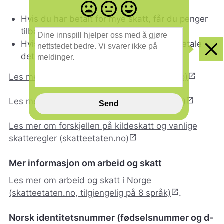
Misfornøyd
Nøytral
Fornøyd
- trist
-
-
Hvis du har betalt for mye skatt, får du penger
smilefjes
nøytralt
glad
D
tilbake.
smilefjes
smilefjes
i
Hvis du har betalt for lite skatt, må du betale
n
Clo
det du skylder.
e
i
open_in_new
Les mer om skattemelding (skatteetaten.no)
n
n
open_in_new
s
Les mer om skatteoppgjør (skatteetaten.no)
Send
p
i
Les mer om forskjellen på kildeskatt og vanlige
l
open_in_new
skatteregler (skatteetaten.no)
l
h
j
Mer informasjon om arbeid og skatt
e
Les mer om arbeid og skatt i Norge
l
p
open_in_new
(skatteetaten.no, tilgjengelig på 8 språk)
.
e
r
Norsk identitetsnummer (fødselsnummer og d-
o