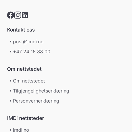
i
n
g
e
r
Kontakt oss
.
post@imdi.no
+47 24 16 88 00
Om nettstedet
Om nettstedet
Tilgjengelighetserklæring
Personvernerklæring
IMDi nettsteder
imdi.no