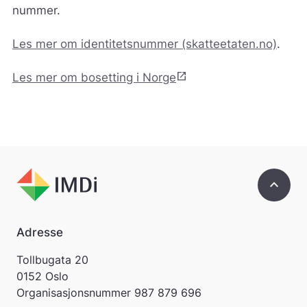
e
nummer.
d
r
Les mer om identitetsnummer (skatteetaten.no)
.
e
.
V
open_in_new
Les mer om bosetting i Norge
i
s
v
a
r
e
r
i
keyboard_arrow_up
k
k
e
Adresse
p
å
Tollbugata 20
m
0152 Oslo
e
l
Organisasjonsnummer
987 879 696
d