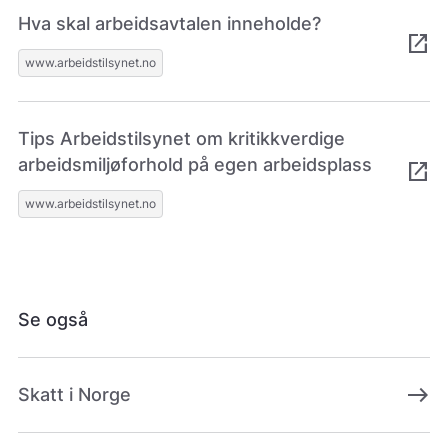
e
Hva skal arbeidsavtalen inneholde?
open_in_new
.
V
www.arbeidstilsynet.no
i
s
v
Tips Arbeidstilsynet om kritikkverdige
a
r
arbeidsmiljøforhold på egen arbeidsplass
open_in_new
e
r
www.arbeidstilsynet.no
i
k
k
e
p
Se også
å
m
e
l
east
Skatt i Norge
d
i
n