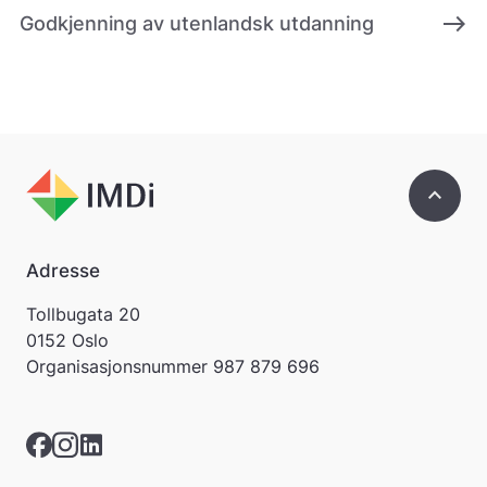
g
east
Godkjenning av utenlandsk utdanning
e
r
.
keyboard_arrow_up
Adresse
Tollbugata 20
0152 Oslo
Organisasjonsnummer
987 879 696