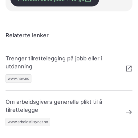
m
e
d
å
g
j
Relaterte lenker
ø
r
e
n
Trenger tilrettelegging på jobb eller i
e
utdanning
open_in_new
t
t
www.nav.no
s
t
e
d
Om arbeidsgivers generelle plikt til å
e
tilrettelegge
east
t
b
www.arbeidstilsynet.no
e
d
r