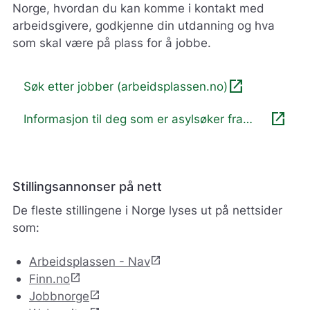
Norge, hvordan du kan komme i kontakt med
arbeidsgivere, godkjenne din utdanning og hva
som skal være på plass for å jobbe.
open_in_new
Søk etter jobber (arbeidsplassen.no)
open_in_new
Informasjon til deg som er asylsøker fra
Ukraina
Stillingsannonser på nett
De fleste stillingene i Norge lyses ut på nettsider
som:
open_in_new
Arbeidsplassen - Nav
open_in_new
Finn.no
open_in_new
Jobbnorge