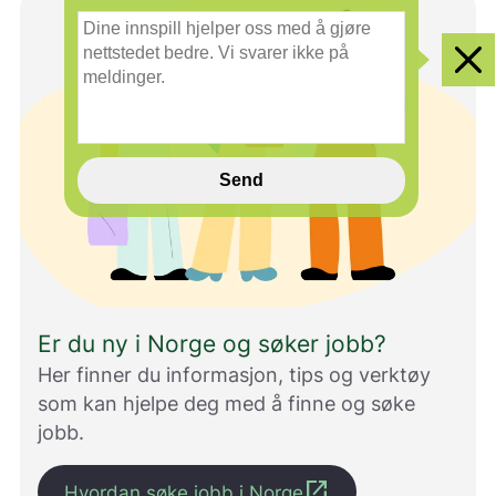
smilefjes
nøytralt
glad
D
smilefjes
smilefjes
i
n
Clo
e
i
n
n
s
Send
p
i
l
l
h
j
e
Er du ny i Norge og søker jobb?
l
p
Her finner du informasjon, tips og verktøy
e
som kan hjelpe deg med å finne og søke
r
jobb.
o
s
s
open_in_new
Hvordan søke jobb i Norge