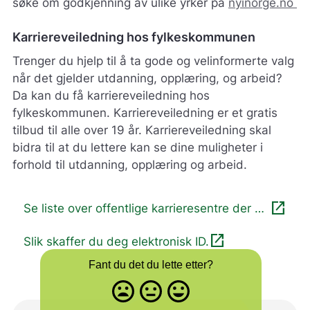
søke om godkjenning av ulike yrker på
nyinorge.no
Karriereveiledning hos fylkeskommunen
Trenger du hjelp til å ta gode og velinformerte valg
når det gjelder utdanning, opplæring, og arbeid?
Da kan du få karriereveiledning hos
fylkeskommunen. Karriereveiledning er et gratis
tilbud til alle over 19 år. Karriereveiledning skal
bidra til at du lettere kan se dine muligheter i
forhold til utdanning, opplæring og arbeid.
open_in_new
Se liste over offentlige karrieresentre der du
bor
open_in_new
Slik skaffer du deg elektronisk ID.
Fant du det du lette etter?
Misfornøyd
Nøytral
Fornøyd
- trist
-
-