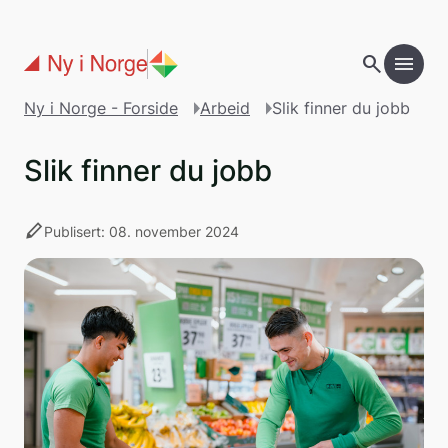
Gå til hovedinnholdet
search
menu
add
Innholdsfortegnelse
Ny i Norge - Forside
Arbeid
Slik finner du jobb
Slik finner du jobb
stylus
Publisert: 08. november 2024