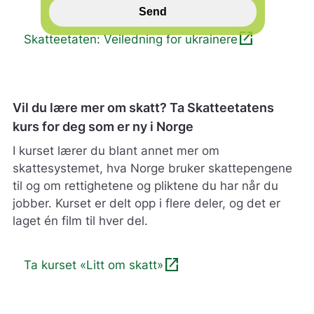
s
Send
p
i
open_in_new
Skatteetaten: Veiledning for ukrainere
l
l
h
j
e
Vil du lære mer om skatt? Ta Skatteetatens
l
kurs for deg som er ny i Norge
p
e
I kurset lærer du blant annet mer om
r
skattesystemet, hva Norge bruker skattepengene
o
til og om rettighetene og pliktene du har når du
s
jobber. Kurset er delt opp i flere deler, og det er
s
m
laget én film til hver del.
e
d
å
open_in_new
Ta kurset «Litt om skatt»
g
j
ø