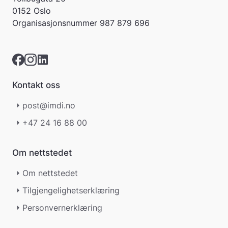
r
0152 Oslo
e
Organisasjonsnummer
987 879 696
r
i
k
k
e
p
Kontakt oss
å
m
post@imdi.no
e
l
+47 24 16 88 00
d
i
n
Om nettstedet
g
e
Om nettstedet
r
Tilgjengelighetserklæring
.
Personvernerklæring