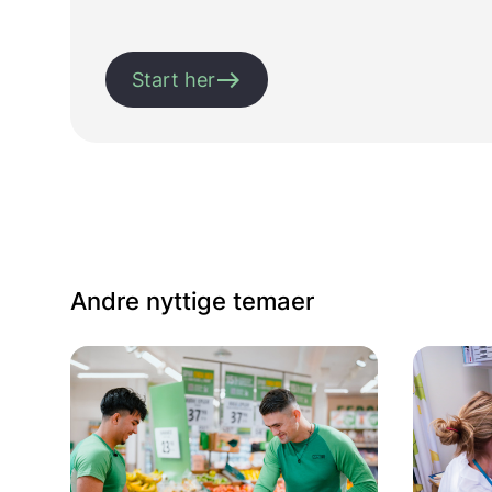
east
Start her
Andre nyttige temaer