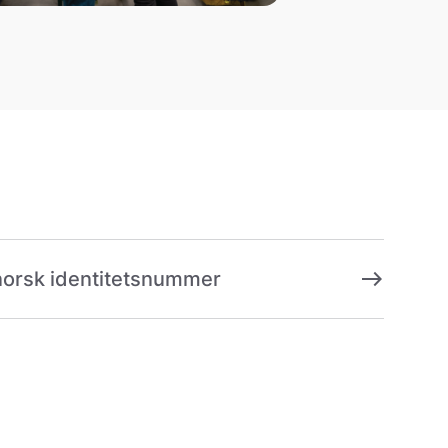
east
 norsk identitetsnummer