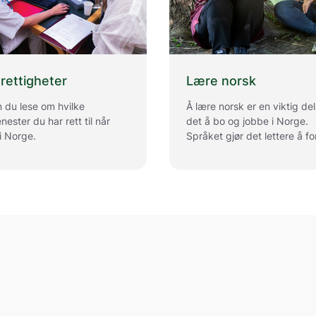
rettigheter
Lære norsk
 du lese om hvilke
Å lære norsk er en viktig del
nester du har rett til når
det å bo og jobbe i Norge.
i Norge.
Språket gjør det lettere å fo
samfunnet, få jobb, studere
delta i hverdagslige situasjo
Enten du nettopp har flyttet 
Norge eller har bodd her en
stund, finnes det flere måte
lære norsk på