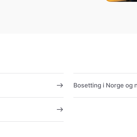
east
Bosetting i Norge og
east